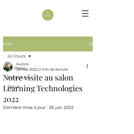
Post
All Posts
Aurore
All Posts
20 mai 2022
2 min de lecture
Notre visite au salon
Formation
Learning Technologies
Retail
2022
Dernière mise à jour :
26 juil. 2022