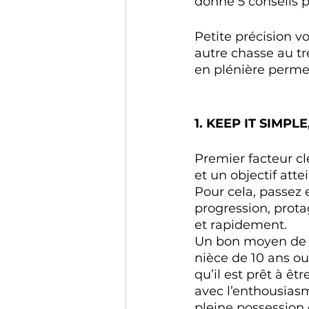
donne 5 conseils p
Petite précision v
autre chasse au tr
en plénière perme
1. KEEP IT SIMPLE
Premier facteur cl
et un objectif atte
Pour cela, passez e
progression, prota
et rapidement. 
Un bon moyen de sa
nièce de 10 ans ou
qu’il est prêt à êt
avec l’enthousiasme
pleine possession 