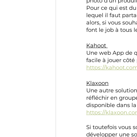
photo d’un produit
Pour ce qui est du
lequel il faut par
alors, si vous souh
font le job à tous l
Kahoot 
Une web App de qui
facile à jouer côté 
https://kahoot.co
Klaxoon
Une autre solution
réfléchir en group
disponible dans la 
https://klaxoon.c
Si toutefois vous s
développer une sol