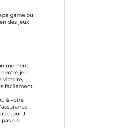
scape game ou 
ien des jeux 
 bon moment 
e votre jeu. 
 victoire, 
is facilement 
eu à votre 
l’assurance 
r le jour J 
t pas en 