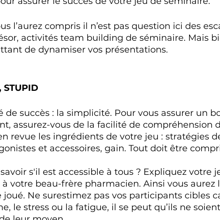
our assurer le succès de votre jeu de séminaire. 
ous l’aurez compris il n’est pas question ici des e
ésor, activités team building de séminaire. Mais b
ttant de dynamiser vos présentations. 
, STUPID 
é de succès : la simplicité. Pour vous assurer un
int, assurez-vous de la facilité de compréhension d
n revue les ingrédients de votre jeu : stratégies de
gonistes et accessoires, gain. Tout doit être compr
voir s'il est accessible à tous ? Expliquez votre j
 à votre beau-frère pharmacien. Ainsi vous aurez 
re joué. Ne surestimez pas vos participants cibles ca
, le stress ou la fatigue, il se peut qu’ils ne soien
de leur moyen. 