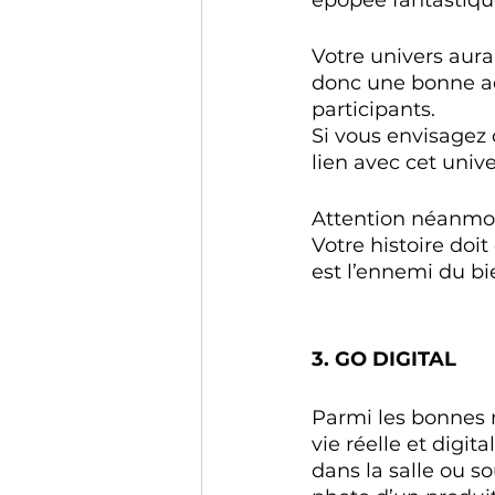
épopée fantastique,
Votre univers aura
donc une bonne adh
participants. 
Si vous envisagez d
lien avec cet unive
Attention néanmoin
Votre histoire do
est l’ennemi du bi
3. GO DIGITAL
Parmi les bonnes r
vie réelle et digit
dans la salle ou s