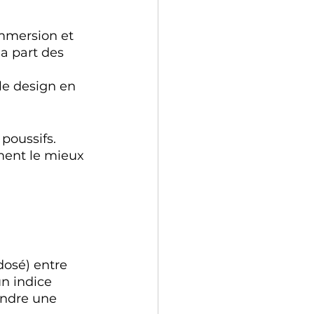
immersion et 
a part des 
 le design en 
poussifs. 
ment le mieux 
dosé) entre 
un indice 
endre une 