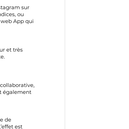
stagram sur 
dices, ou 
ux web App qui 
r et très 
e. 
ollaborative, 
st également 
le de 
effet est 