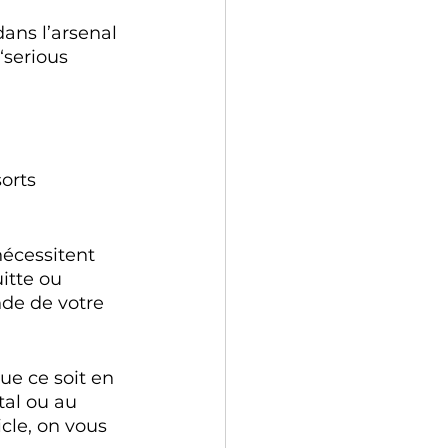
ans l’arsenal 
“serious 
orts 
nécessitent 
itte ou 
nde de votre 
ue ce soit en 
al ou au 
cle, on vous 