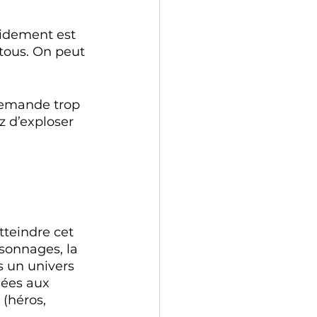
pidement est 
 tous. On peut 
 
 demande trop 
 d’exploser 
teindre cet 
rsonnages, la 
s un univers 
iées aux 
 (héros, 