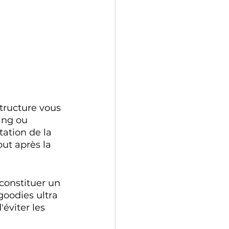
tructure vous 
ing ou 
ation de la 
out après la 
constituer un 
oodies ultra 
'éviter les 