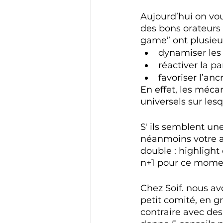
Aujourd’hui on vou
des bons orateurs :
game” ont plusieurs
dynamiser les
réactiver la pa
favoriser l’an
En effet, les méca
universels sur lesq
S' ils semblent un
néanmoins votre at
double : highlight
n+1 pour ce momen
Chez Soif. nous av
petit comité, en g
contraire avec des