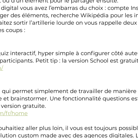
 ou d’un élément pour le partager ensuite. 
 digital vous avez l’embarras du choix : compte In
tager des éléments, recherche Wikipédia pour les in
aitez sortir l’artillerie lourde on vous rappelle de
es coups :
z interactif, hyper simple à configurer côté auteu
participants. Petit tip : la version School est gratuit
m/
 qui permet simplement de travailler de manière c
e et brainstormer. Une fonctionnalité questions e
version gratuite. 
om/fr/home
ouhaitiez aller plus loin, il vous est toujours possib
ution custom made avec des agences digitales. L’