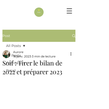
Post
All Posts
Aurore
All Posts
16 janv. 2023
3 min de lecture
Soif : Tirer le bilan de
Formation
2022 et préparer 2023
Retail