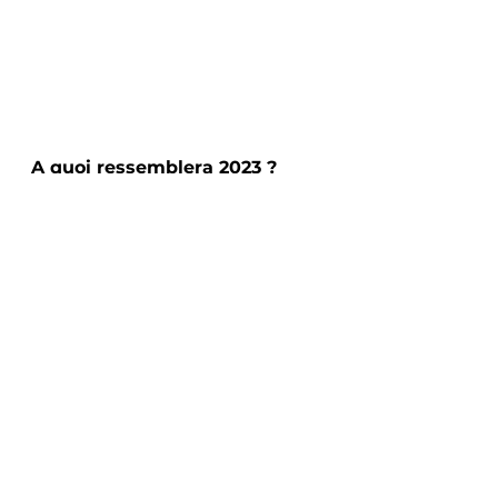
A quoi ressemblera 2023 ?
Seul l'avenir nous le dira ! Mais 
voici quelques objectifs pour 
cette année :
renforcer les liens avec les 
partenaires historiques.
élaborer des contenus sur 
le blog, la page Linkedin 
et Instagram avec des 
articles sur la pédagogie 
et le retail. 